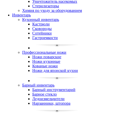
Уничтожитель насекомых
Стерилизаторы
Химия по уходу за оборудованием
Инвентарь
Кухонный инвентарь
Кастрюли
Сковороды
Сотейники
Гастроемкости
Профессиональные ножи
Ножи поварские
Ножи кухонные
Кованые ножи
Ножи для японской кухни
Барный инвентарь
Барный инструментарий
Барное стекло
Ледоизмельчители
Нарзанники, штопора