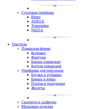
Столовые приборы
Bistro
ADELE
Tramontina
NIZZA
Текстиль
Поварская форма
Колпаки
Фартуки
Брюки поварские
Китель поварской
Униформа для персонала
Блузки и рубашки
Брюки и юбки
Платья и передники
Жилеты
Скатерти и салфетки
Махровые изделия