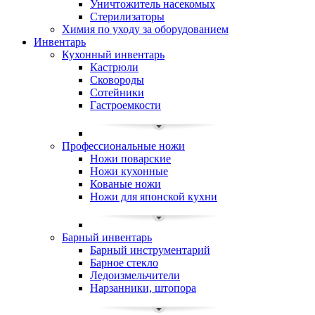
Уничтожитель насекомых
Стерилизаторы
Химия по уходу за оборудованием
Инвентарь
Кухонный инвентарь
Кастрюли
Сковороды
Сотейники
Гастроемкости
Профессиональные ножи
Ножи поварские
Ножи кухонные
Кованые ножи
Ножи для японской кухни
Барный инвентарь
Барный инструментарий
Барное стекло
Ледоизмельчители
Нарзанники, штопора