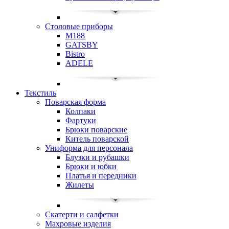
Столовые приборы
M188
GATSBY
Bistro
ADELE
Текстиль
Поварская форма
Колпаки
Фартуки
Брюки поварские
Китель поварской
Униформа для персонала
Блузки и рубашки
Брюки и юбки
Платья и передники
Жилеты
Скатерти и салфетки
Махровые изделия