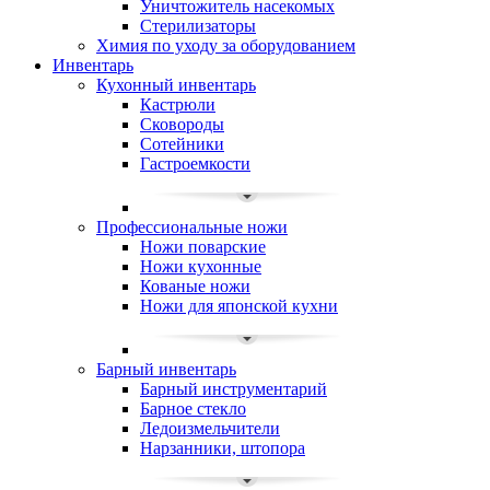
Уничтожитель насекомых
Стерилизаторы
Химия по уходу за оборудованием
Инвентарь
Кухонный инвентарь
Кастрюли
Сковороды
Сотейники
Гастроемкости
Профессиональные ножи
Ножи поварские
Ножи кухонные
Кованые ножи
Ножи для японской кухни
Барный инвентарь
Барный инструментарий
Барное стекло
Ледоизмельчители
Нарзанники, штопора