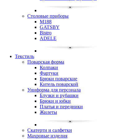
Столовые приборы
M188
GATSBY
Bistro
ADELE
Текстиль
Поварская форма
Колпаки
Фартуки
Брюки поварские
Китель поварской
Униформа для персонала
Блузки и рубашки
Брюки и юбки
Платья и передники
Жилеты
Скатерти и салфетки
Махровые изделия