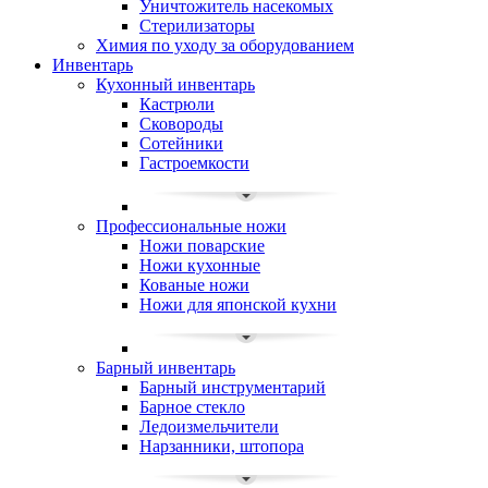
Уничтожитель насекомых
Стерилизаторы
Химия по уходу за оборудованием
Инвентарь
Кухонный инвентарь
Кастрюли
Сковороды
Сотейники
Гастроемкости
Профессиональные ножи
Ножи поварские
Ножи кухонные
Кованые ножи
Ножи для японской кухни
Барный инвентарь
Барный инструментарий
Барное стекло
Ледоизмельчители
Нарзанники, штопора