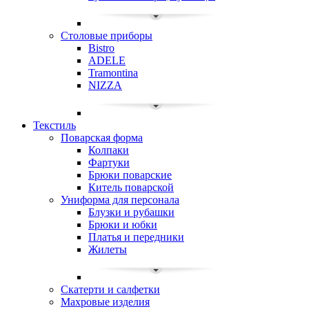
Столовые приборы
Bistro
ADELE
Tramontina
NIZZA
Текстиль
Поварская форма
Колпаки
Фартуки
Брюки поварские
Китель поварской
Униформа для персонала
Блузки и рубашки
Брюки и юбки
Платья и передники
Жилеты
Скатерти и салфетки
Махровые изделия