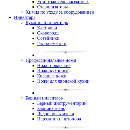
Уничтожитель насекомых
Стерилизаторы
Химия по уходу за оборудованием
Инвентарь
Кухонный инвентарь
Кастрюли
Сковороды
Сотейники
Гастроемкости
Профессиональные ножи
Ножи поварские
Ножи кухонные
Кованые ножи
Ножи для японской кухни
Барный инвентарь
Барный инструментарий
Барное стекло
Ледоизмельчители
Нарзанники, штопора