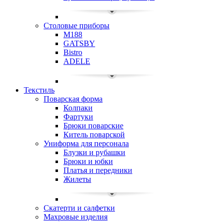
Столовые приборы
M188
GATSBY
Bistro
ADELE
Текстиль
Поварская форма
Колпаки
Фартуки
Брюки поварские
Китель поварской
Униформа для персонала
Блузки и рубашки
Брюки и юбки
Платья и передники
Жилеты
Скатерти и салфетки
Махровые изделия